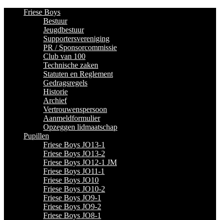
Friese Boys
Bestuur
Jeugdbestuur
Supportersvereniging
PR / Sponsorcommissie
Club van 100
Technische zaken
Statuten en Reglement
Gedragsregels
Historie
Archief
Vertrouwenspersoon
Aanmeldformulier
Opzeggen lidmaatschap
Pupillen
Friese Boys JO13-1
Friese Boys JO13-2
Friese Boys JO12-1 JM
Friese Boys JO11-1
Friese Boys JO10
Friese Boys JO10-2
Friese Boys JO9-1
Friese Boys JO9-2
Friese Boys JO8-1