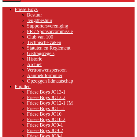
Friese Boys
Bestuur
Jeugdbestuur
Supportersvereniging
PR / Sponsorcommissie
Club van 100
Technische zaken
Statuten en Reglement
Gedragsregels
Historie
Archief
Vertrouwenspersoon
Aanmeldformulier
Opzeggen lidmaatschap
Pupillen
Friese Boys JO13-1
Friese Boys JO13-2
Friese Boys JO12-1 JM
Friese Boys JO11-1
Friese Boys JO10
Friese Boys JO10-2
Friese Boys JO9-1
Friese Boys JO9-2
Friese Boys JO8-1