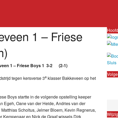
Hoofd
eveen 1 – Friese
n)
een 1 – Friese Boys 1 3-2 (2-1)
Volge
e
trijd tegen kersverse 3
klasser Bakkeveen op het
ese Boys startte in de volgende opstelling keeper
n Egeh, Oane van der Heide, Andries van der
Matthias Scholtus, Jelmer Bloem, Kevin Regnerus,
Wijzi
er Kempenaar en Nick de Graaf wissels Dirk