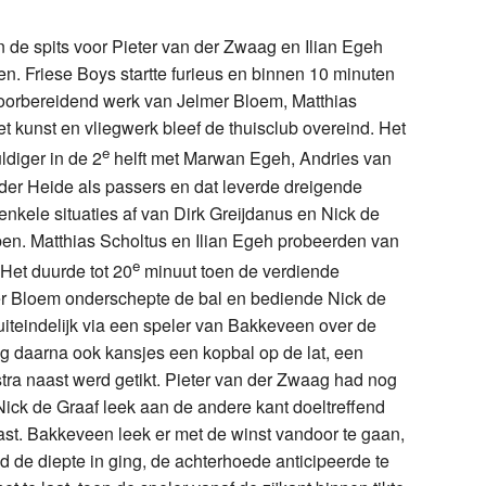
n de spits voor Pieter van der Zwaag en Ilian Egeh
n. Friese Boys startte furieus en binnen 10 minuten
voorbereidend werk van Jelmer Bloem, Matthias
t kunst en vliegwerk bleef de thuisclub overeind. Het
e
diger in de 2
helft met Marwan Egeh, Andries van
der Heide als passers en dat leverde dreigende
enkele situaties af van Dirk Greijdanus en Nick de
ebben. Matthias Scholtus en Ilian Egeh probeerden van
e
 Het duurde tot 20
minuut toen de verdiende
er Bloem onderschepte de bal en bediende Nick de
 uiteindelijk via een speler van Bakkeveen over de
eg daarna ook kansjes een kopbal op de lat, een
tra naast werd getikt. Pieter van der Zwaag had nog
Nick de Graaf leek aan de andere kant doeltreffend
naast. Bakkeveen leek er met de winst vandoor te gaan,
d de diepte in ging, de achterhoede anticipeerde te