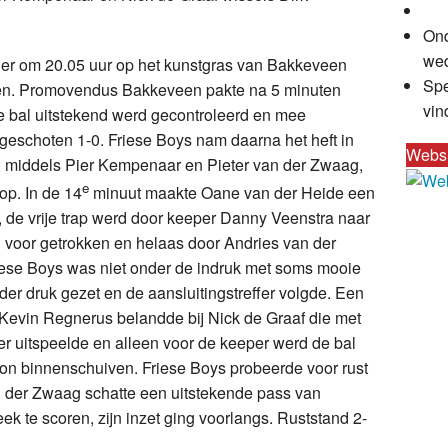
Ond
wed
r om 20.05 uur op het kunstgras van Bakkeveen
Spe
asten. Promovendus Bakkeveen pakte na 5 minuten
vin
e bal uitstekend werd gecontroleerd en mee
eschoten 1-0. Friese Boys nam daarna het heft in
Webs
, middels Pier Kempenaar en Pieter van der Zwaag,
e
op. In de 14
minuut maakte Oane van der Heide een
, de vrije trap werd door keeper Danny Veenstra naar
d voor getrokken en helaas door Andries van der
iese Boys was niet onder de indruk met soms mooie
er druk gezet en de aansluitingstreffer volgde. Een
 Kevin Regnerus belandde bij Nick de Graaf die met
der uitspeelde en alleen voor de keeper werd de bal
on binnenschuiven. Friese Boys probeerde voor rust
an der Zwaag schatte een uitstekende pass van
ek te scoren, zijn inzet ging voorlangs. Ruststand 2-