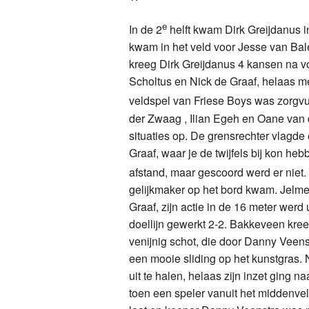
e
In de 2
helft kwam Dirk Greijdanus i
kwam in het veld voor Jesse van Bale
kreeg Dirk Greijdanus 4 kansen na 
Scholtus en Nick de Graaf, helaas me
veldspel van Friese Boys was zorgvul
der Zwaag , Ilian Egeh en Oane van 
situaties op. De grensrechter vlagde 
Graaf, waar je de twijfels bij kon h
afstand, maar gescoord werd er niet.
gelijkmaker op het bord kwam. Jelm
Graaf, zijn actie in de 16 meter werd
doellijn gewerkt 2-2. Bakkeveen kre
venijnig schot, die door Danny Veens
een mooie sliding op het kunstgras. 
uit te halen, helaas zijn inzet ging 
toen een speler vanuit het middenvel