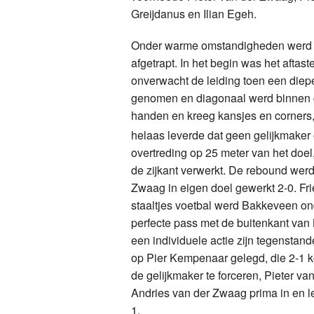
Greijdanus en Ilian Egeh.
Onder warme omstandigheden werd e
afgetrapt. In het begin was het aft
onverwacht de leiding toen een diep
genomen en diagonaal werd binnen g
handen en kreeg kansjes en corners
helaas leverde dat geen gelijkmaker 
overtreding op 25 meter van het doel
de zijkant verwerkt. De rebound wer
Zwaag in eigen doel gewerkt 2-0. Fr
staaltjes voetbal werd Bakkeveen ond
perfecte pass met de buitenkant van
een individuele actie zijn tegenstan
op Pier Kempenaar gelegd, die 2-1 k
de gelijkmaker te forceren, Pieter v
Andries van der Zwaag prima in en le
1.