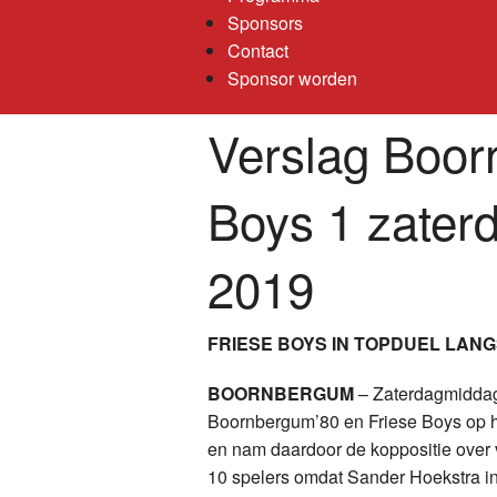
Sponsors
Contact
Sponsor worden
Verslag Boor
Boys 1 zaterd
2019
FRIESE BOYS IN TOPDUEL LAN
BOORNBERGUM
– Zaterdagmiddag 
Boornbergum’80 en Friese Boys op he
en nam daardoor de koppositie over 
10 spelers omdat Sander Hoekstra in 