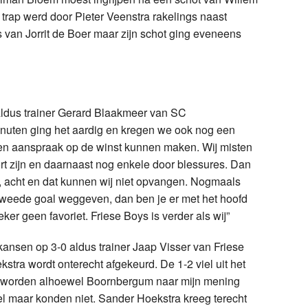
e trap werd door Pieter Veenstra rakelings naast
 van Jorrit de Boer maar zijn schot ging eveneens
aldus trainer Gerard Blaakmeer van SC
inuten ging het aardig en kregen we ook nog een
n aanspraak op de winst kunnen maken. Wij misten
ort zijn en daarnaast nog enkele door blessures. Dan
 acht en dat kunnen wij niet opvangen. Nogmaals
e tweede goal weggeven, dan ben je er met het hoofd
eker geen favoriet. Friese Boys is verder als wij”
nsen op 3-0 aldus trainer Jaap Visser van Friese
tra wordt onterecht afgekeurd. De 1-2 viel uit het
2 worden alhoewel Boornbergum naar mijn mening
l maar konden niet. Sander Hoekstra kreeg terecht