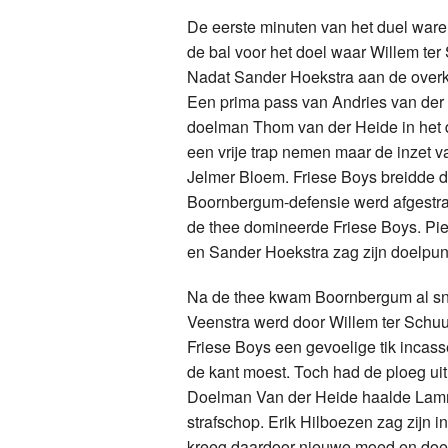
De eerste minuten van het duel waren
de bal voor het doel waar Willem ter 
Nadat Sander Hoekstra aan de overka
Een prima pass van Andries van der 
doelman Thom van der Heide in het 
een vrije trap nemen maar de inzet 
Jelmer Bloem. Friese Boys breidde da
Boornbergum-defensie werd afgestraft
de thee domineerde Friese Boys. Pi
en Sander Hoekstra zag zijn doelpun
Na de thee kwam Boornbergum al snel
Veenstra werd door Willem ter Schuur
Friese Boys een gevoelige tik incas
de kant moest. Toch had de ploeg ui
Doelman Van der Heide haalde Lamme
strafschop. Erik Hilboezen zag zijn 
kreeg daardoor nieuwe moed en doel