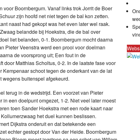
 voor Boornbergum. Vanaf links trok Jorrit de Boer
Ond
Schuur zijn hoofd net niet tegen de bal kon zetten.
wed
nt naast had gekopt was het even later wel raak.
Spe
Zwaag belandde bij Hoekstra, die de bal over
vin
doel liet belanden, 0-1. Boornbergum mocht daarna
van Pieter Veenstra werd een prooi voor doelman
Webs
arna de voorsprong uit; Een fout in de
 door Matthias Scholtus, 0-2. In de laatste fase voor
er Kempenaar schoot tegen de onderkant van de lat
t wegens buitenspel afgekeurd.
 terug in de wedstrijd. Een voorzet van Pieter
 in een doelpunt omgezet, 1-2. Niet veel later moest
seren toen Sander Hoekstra met een rode kaart naar
t Kollumerzwaag het duel kunnen beslissen.
rt Dijkstra onderuit en dat betekende een
inzet echter gestopt door Van der Heide. Boornbergum
man Bloem moest ingrijpen na een schot van Willem