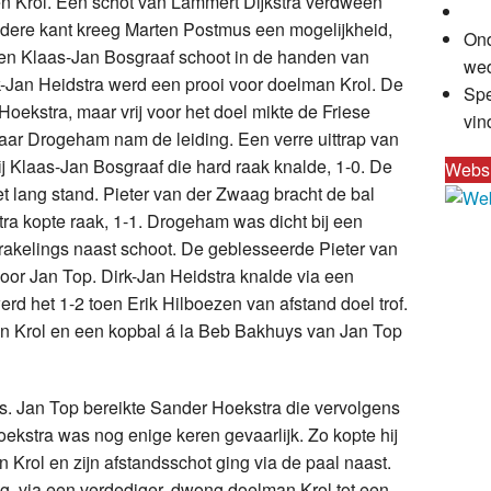
oen Krol. Een schot van Lammert Dijkstra verdween
dere kant kreeg Marten Postmus een mogelijkheid,
Ond
 en Klaas-Jan Bosgraaf schoot in de handen van
wed
k-Jan Heidstra werd een prooi voor doelman Krol. De
Spe
ekstra, maar vrij voor het doel mikte de Friese
vin
maar Drogeham nam de leiding. Een verre uittrap van
ij Klaas-Jan Bosgraaf die hard raak knalde, 1-0. De
Webs
et lang stand. Pieter van der Zwaag bracht de bal
ra kopte raak, 1-1. Drogeham was dicht bij een
akelings naast schoot. De geblesseerde Pieter van
or Jan Top. Dirk-Jan Heidstra knalde via een
d het 1-2 toen Erik Hilboezen van afstand doel trof.
 Krol en een kopbal á la Beb Bakhuys van Jan Top
. Jan Top bereikte Sander Hoekstra die vervolgens
oekstra was nog enige keren gevaarlijk. Zo kopte hij
 Krol en zijn afstandsschot ging via de paal naast.
, via een verdediger, dwong doelman Krol tot een