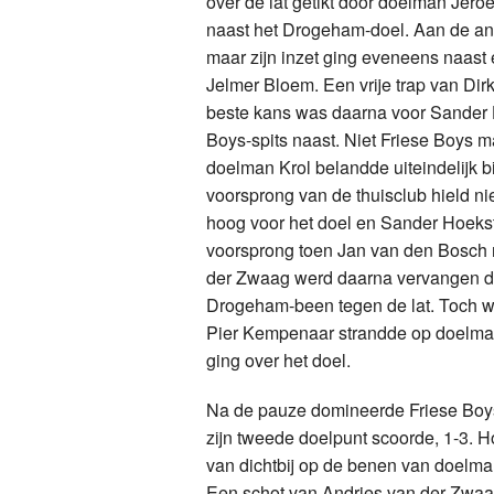
over de lat getikt door doelman Jer
naast het Drogeham-doel. Aan de an
maar zijn inzet ging eveneens naast
Jelmer Bloem. Een vrije trap van Dir
beste kans was daarna voor Sander Ho
Boys-spits naast. Niet Friese Boys 
doelman Krol belandde uiteindelijk b
voorsprong van de thuisclub hield ni
hoog voor het doel en Sander Hoekst
voorsprong toen Jan van den Bosch r
der Zwaag werd daarna vervangen do
Drogeham-been tegen de lat. Toch wer
Pier Kempenaar strandde op doelman
ging over het doel.
Na de pauze domineerde Friese Boys
zijn tweede doelpunt scoorde, 1-3. H
van dichtbij op de benen van doelman
Een schot van Andries van der Zwaag