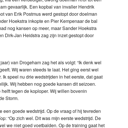
am gevaarlijk. Een kopbal van invaller Hendrik
hot van Erik Postmus werd gestopt door doelman
nder Hoekstra inkopte en Pier Kempenaar de bal
s had nog kansen op meer, maar Sander Hoekstra
n Dirk-Jan Heidstra zag zijn inzet gestopt door
jaar) van Drogeham zag het als volgt: “Ik denk wel
geeft. Wij waren steeds te laat. Het ging eerst wel
. Ik speel nu drie wedstrijden in het eerste, dat gaat
eilijk. Wij hebben nog goede kansen dit seizoen.
elft tegen de koploper. Wij willen bovenin
de Storm.
 een goede wedstrijd. Op de vraag of hij tevreden
op: “Op zich wel. Dit was mijn eerste wedstrijd. De
wel we niet goed voetbalden. Op de training gaat het