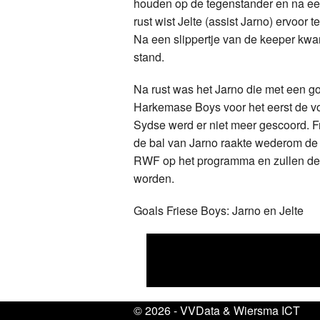
houden op de tegenstander en na een s
rust wist Jelte (assist Jarno) ervoo
Na een slippertje van de keeper kw
stand.
Na rust was het Jarno die met een go
Harkemase Boys voor het eerst de v
Sydse werd er niet meer gescoord. F
de bal van Jarno raakte wederom de 
RWF op het programma en zullen de 
worden.
Goals Friese Boys: Jarno en Jelte
© 2026 -
VVData
&
Wiersma ICT