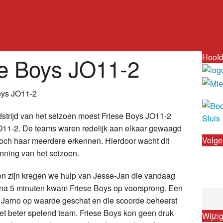
Hoofd
se Boys JO11-2
oys JO11-2
trijd van het seizoen moest Friese Boys JO11-2
11-2. De teams waren redelijk aan elkaar gewaagd
Volge
toch haar meerdere erkennen. Hierdoor wacht dit
nning van het seizoen.
n zijn kregen we hulp van Jesse-Jan die vandaag
 na 5 minuten
kwam Friese Boys op voorsprong. Een
or Jarno op waarde geschat en die scoorde beheerst
t beter spelend team. Friese Boys kon geen druk
Wijzi