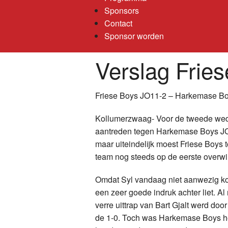
Sponsors
Contact
Sponsor worden
Verslag Frie
Friese Boys JO11-2 – Harkemase B
Kollumerzwaag- Voor de tweede weds
aantreden tegen Harkemase Boys JO
maar uiteindelijk moest Friese Boys 
team nog steeds op de eerste overwi
Omdat Syl vandaag niet aanwezig ko
een zeer goede indruk achter liet. Al
verre uittrap van Bart Gjalt werd do
de 1-0. Toch was Harkemase Boys he