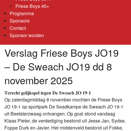
Friese Boys 45+
Programma
Sponsors
Contact
Sponsor worden
Verslag Friese Boys JO19
– De Sweach JO19 dd 8
november 2025
𝐓𝐞𝐫𝐞𝐜𝐡𝐭 𝐠𝐞𝐥𝐢𝐣𝐤𝐬𝐩𝐞𝐥 𝐭𝐞𝐠𝐞𝐧 𝐃𝐞 𝐒𝐰𝐞𝐚𝐜𝐡 𝐉𝐎 𝟏𝟗-𝟏
Op zaterdagmiddag 8 november mochten de Friese Boys
JO 19-1 op sportpark De Seadkampe de Sweach JO 19-1
uit Beetsterzwaag ontvangen. Op goal stond vandaag
Klaas Pieter, de verdediging bestond uit Jesse Jan, Sydse,
Foppe Durk en Javier. Het middenveld bestond uit Fokke,