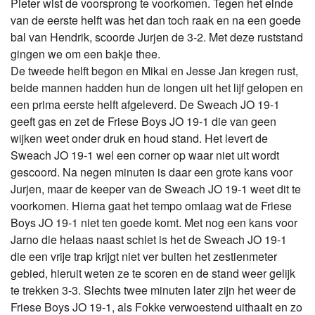
Pieter wist de voorsprong te voorkomen. Tegen het einde
van de eerste helft was het dan toch raak en na een goede
bal van Hendrik, scoorde Jurjen de 3-2. Met deze ruststand
gingen we om een bakje thee.
De tweede helft begon en Mikai en Jesse Jan kregen rust,
beide mannen hadden hun de longen uit het lijf gelopen en
een prima eerste helft afgeleverd. De Sweach JO 19-1
geeft gas en zet de Friese Boys JO 19-1 die van geen
wijken weet onder druk en houd stand. Het levert de
Sweach JO 19-1 wel een corner op waar niet uit wordt
gescoord. Na negen minuten is daar een grote kans voor
Jurjen, maar de keeper van de Sweach JO 19-1 weet dit te
voorkomen. Hierna gaat het tempo omlaag wat de Friese
Boys JO 19-1 niet ten goede komt. Met nog een kans voor
Jarno die helaas naast schiet is het de Sweach JO 19-1
die een vrije trap krijgt niet ver buiten het zestienmeter
gebied, hieruit weten ze te scoren en de stand weer gelijk
te trekken 3-3. Slechts twee minuten later zijn het weer de
Friese Boys JO 19-1, als Fokke verwoestend uithaalt en zo