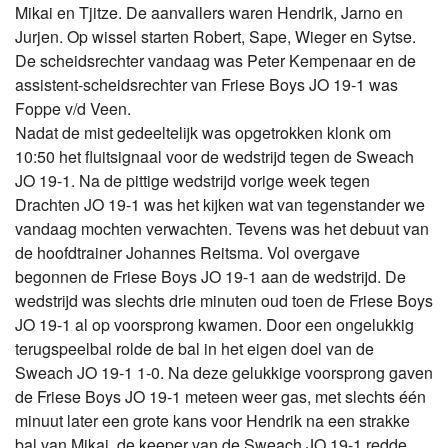
Mikai en Tjitze. De aanvallers waren Hendrik, Jarno en
Jurjen. Op wissel starten Robert, Sape, Wieger en Sytse.
De scheidsrechter vandaag was Peter Kempenaar en de
assistent-scheidsrechter van Friese Boys JO 19-1 was
Foppe v/d Veen.
Nadat de mist gedeeltelijk was opgetrokken klonk om
10:50 het fluitsignaal voor de wedstrijd tegen de Sweach
JO 19-1. Na de pittige wedstrijd vorige week tegen
Drachten JO 19-1 was het kijken wat van tegenstander we
vandaag mochten verwachten. Tevens was het debuut van
de hoofdtrainer Johannes Reitsma. Vol overgave
begonnen de Friese Boys JO 19-1 aan de wedstrijd. De
wedstrijd was slechts drie minuten oud toen de Friese Boys
JO 19-1 al op voorsprong kwamen. Door een ongelukkig
terugspeelbal rolde de bal in het eigen doel van de
Sweach JO 19-1 1-0. Na deze gelukkige voorsprong gaven
de Friese Boys JO 19-1 meteen weer gas, met slechts één
minuut later een grote kans voor Hendrik na een strakke
bal van Mikai, de keeper van de Sweach JO 19-1 redde