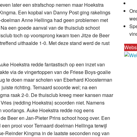
 even later een strafschop nemen maar Hoekstra
Ond
 Kingma. Een kopbal van Danny Post ging rakelings
wed
rd-doelman Anne Hellinga had geen problemen met
Spe
 Na een goede aanval van de thuisclub schoot
vin
isclub toch op voorsprong kwam toen Jitze de Beer
treffend uithaalde 1-0. Met deze stand werd de rust
Webs
 Auke Hoekstra redde fantastisch op een inzet van
akte via de vingertoppen van de Friese Boys-goalie
erug te doen maar schoten van Eberhard Kloosterman
uiste richting. Ternaard scoorde wel; na een
gma raak 2-0. De thuisclub kreeg meer kansen maar
e Vries (redding Hoekstra) scoorden niet. Namens
n voorlangs. Auke Hoekstra redde nog eens
ze de Beer en Jan-Pieter Prins schoot hoog over. Een
 een prooi voor Ternaard doelman Hellinga terwijl
e-Reinder Kingma in de laatste seconden nog van