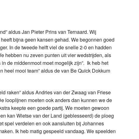
d” aldus Jan Pieter Prins van Ternaard. Wij
s heeft bijna geen kansen gehad. We begonnen goed
r. In de tweede helft viel de snelle 2-0 en hadden
e hebben nu zeven punten uit vier wedstrijden, als
 in de middenmoot moet mogelijk zijn”. Ik heb het
een heel mooi team” aldus de van Be Quick Dokkum
ld raken” aldus Andries van der Zwaag van Friese
De looplijnen moeten ook anders dan kunnen we de
ekstra keepte een goede partij. We moeten gewoon
hien kan Wietse van der Land (geblesseerd) de ploeg
et spel verdelen en ook aansluiten bij Johannes
 maken. Ik heb matig gespeeld vandaag. We speelden