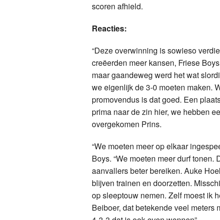
scoren afhield.
Reacties:
“Deze overwinning is sowieso verdien
creëerden meer kansen, Friese Boy
maar gaandeweg werd het wat slordige
we eigenlijk de 3-0 moeten maken. W
promovendus is dat goed. Een plaats
prima naar de zin hier, we hebben 
overgekomen Prins.
“We moeten meer op elkaar ingespee
Boys. “We moeten meer durf tonen. 
aanvallers beter bereiken. Auke Ho
blijven trainen en doorzetten. Missc
op sleeptouw nemen. Zelf moest ik h
Beiboer, dat betekende veel meters
4-3-3 dat is ook even wennen”