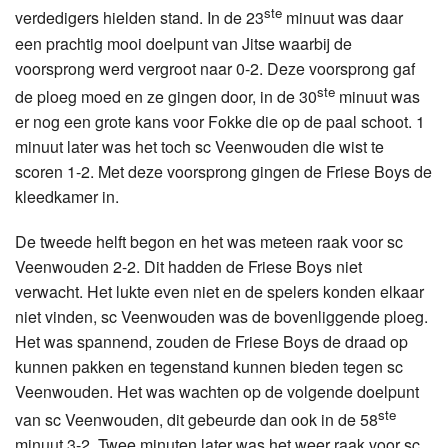
ste
verdedigers hielden stand. In de 23
minuut was daar
een prachtig mooi doelpunt van Jitse waarbij de
voorsprong werd vergroot naar 0-2. Deze voorsprong gaf
ste
de ploeg moed en ze gingen door, in de 30
minuut was
er nog een grote kans voor Fokke die op de paal schoot. 1
minuut later was het toch sc Veenwouden die wist te
scoren 1-2. Met deze voorsprong gingen de Friese Boys de
kleedkamer in.
De tweede helft begon en het was meteen raak voor sc
Veenwouden 2-2. Dit hadden de Friese Boys niet
verwacht. Het lukte even niet en de spelers konden elkaar
niet vinden, sc Veenwouden was de bovenliggende ploeg.
Het was spannend, zouden de Friese Boys de draad op
kunnen pakken en tegenstand kunnen bieden tegen sc
Veenwouden. Het was wachten op de volgende doelpunt
ste
van sc Veenwouden, dit gebeurde dan ook in de 58
minuut 3-2. Twee minuten later was het weer raak voor sc