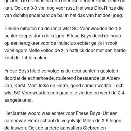
gezien. De 0-2 was na een heerlijke dribbel zoals Melle dat
kan. Ook de 0-3 viel nog voor rust. Het was Dirk-Rinze die
van dichtbij snoeihard de bal in het dak van het doel joeg.
Enkele minuten na de ranja wist SC Veenwouden de 1-3
achter keeper Jorn de krijgen. Friese Boys deed de hoop
op een terugkeer voor de thuisclub echter gelijk in rook
vervliegen: Melle voltooide zijn hattrick door met een harde
knal de 1-4 te maken.
Friese Boys hield vervolgens de deur achterin gesloten
doordat de achterhoede, roulerend bestaande uit Aldert-
Jan, Karst, Mart Jelke en Herre, goed samen werkte. Toch
wist SC Veenwouden een gaatje te vinden en werd de 2-4
aangetekend.
Het laatste woord was echter voor Friese Boys. Uit een
corner van Herre schoot de vogelvrije Milan de 2-5 tegen
de touwen. Ook de andere aanvallers Siebren en