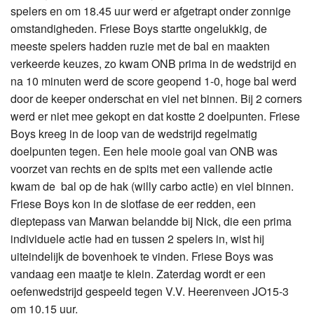
spelers en om 18.45 uur werd er afgetrapt onder zonnige
omstandigheden. Friese Boys startte ongelukkig, de
meeste spelers hadden ruzie met de bal en maakten
verkeerde keuzes, zo kwam ONB prima in de wedstrijd en
na 10 minuten werd de score geopend 1-0, hoge bal werd
door de keeper onderschat en viel net binnen. Bij 2 corners
werd er niet mee gekopt en dat kostte 2 doelpunten. Friese
Boys kreeg in de loop van de wedstrijd regelmatig
doelpunten tegen. Een hele mooie goal van ONB was
voorzet van rechts en de spits met een vallende actie
kwam de bal op de hak (willy carbo actie) en viel binnen.
Friese Boys kon in de slotfase de eer redden, een
dieptepass van Marwan belandde bij Nick, die een prima
individuele actie had en tussen 2 spelers in, wist hij
uiteindelijk de bovenhoek te vinden. Friese Boys was
vandaag een maatje te klein. Zaterdag wordt er een
oefenwedstrijd gespeeld tegen V.V. Heerenveen JO15-3
om 10.15 uur.