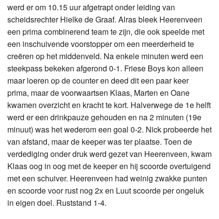
werd er om 10.15 uur afgetrapt onder leiding van
scheidsrechter Hielke de Graaf. Alras bleek Heerenveen
een prima combinerend team te zijn, die ook speelde met
een inschuivende voorstopper om een meerderheid te
creëren op het middenveld. Na enkele minuten werd een
steekpass bekeken afgerond 0-1. Friese Boys kon alleen
maar loeren op de counter en deed dit een paar keer
prima, maar de voorwaartsen Klaas, Marten en Oane
kwamen overzicht en kracht te kort. Halverwege de 1e helft
werd er een drinkpauze gehouden en na 2 minuten (19e
minuut) was het wederom een goal 0-2. Nick probeerde het
van afstand, maar de keeper was ter plaatse. Toen de
verdediging onder druk werd gezet van Heerenveen, kwam
Klaas oog in oog met de keeper en hij scoorde overtuigend
met een schuiver. Heerenveen had weinig zwakke punten
en scoorde voor rust nog 2x en Luut scoorde per ongeluk
in eigen doel. Ruststand 1-4.