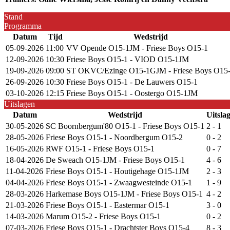
Stand
Programma
Datum
Tijd
Wedstrijd
05-09-2026
11:00
VV Opende O15-1JM - Friese Boys O15-1
12-09-2026
10:30
Friese Boys O15-1 - VIOD O15-1JM
19-09-2026
09:00
ST OKVC/Ezinge O15-1GJM - Friese Boys O15
26-09-2026
10:30
Friese Boys O15-1 - De Lauwers O15-1
03-10-2026
12:15
Friese Boys O15-1 - Oostergo O15-1JM
Uitslagen
Datum
Wedstrijd
Uitsla
30-05-2026
SC Boornbergum'80 O15-1 - Friese Boys O15-1
2 - 1
28-05-2026
Friese Boys O15-1 - Noordbergum O15-2
0 - 2
16-05-2026
RWF O15-1 - Friese Boys O15-1
0 - 7
18-04-2026
De Sweach O15-1JM - Friese Boys O15-1
4 - 6
11-04-2026
Friese Boys O15-1 - Houtigehage O15-1JM
2 - 3
04-04-2026
Friese Boys O15-1 - Zwaagwesteinde O15-1
1 - 9
28-03-2026
Harkemase Boys O15-1JM - Friese Boys O15-1
4 - 2
21-03-2026
Friese Boys O15-1 - Eastermar O15-1
3 - 0
14-03-2026
Marum O15-2 - Friese Boys O15-1
0 - 2
07-03-2026
Friese Boys O15-1 - Drachtster Boys O15-4
8 - 3