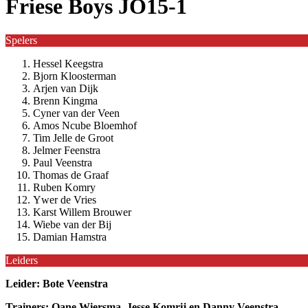
Friese Boys JO15-1
Spelers
Hessel Keegstra
Bjorn Kloosterman
Arjen van Dijk
Brenn Kingma
Cyner van der Veen
Amos Ncube Bloemhof
Tim Jelle de Groot
Jelmer Feenstra
Paul Veenstra
Thomas de Graaf
Ruben Komry
Ywer de Vries
Karst Willem Brouwer
Wiebe van der Bij
Damian Hamstra
Leiders
Leider: Bote Veenstra
Trainers: Oane Wiersma, Jesse Komrij en Danny Veenstra