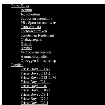
Friese Boys
Bestuur
Jeugdbestuur
Supportersvereniging
PR / Sponsorcommissie
Club van 100
Technische zaken
Statuten en Reglement
Gedragsregels
Historie
Archief
Vertrouwenspersoon
Aanmeldformulier
Opzeggen lidmaatschap
Pupillen
Friese Boys JO13-1
Friese Boys JO13-2
Friese Boys JO12-1 JM
Friese Boys JO11-1
Friese Boys JO10
Friese Boys JO10-2
Friese Boys JO9-1
Friese Boys JO9-2
Friese Boys JO8-1