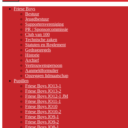
Friese Boys
Bestuur
Jeugdbestuur
Supportersvereniging
PR / Sponsorcommissie
Club van 100
Technische zaken
Statuten en Reglement
Gedragsregels
Historie
Archief
Vertrouwenspersoon
Aanmeldformulier
Opzeggen lidmaatschap
Pupillen
Friese Boys JO13-1
Friese Boys JO13-2
Friese Boys JO12-1 JM
Friese Boys JO11-1
Friese Boys JO10
Friese Boys JO10-2
Friese Boys JO9-1
Friese Boys JO9-2
Friese Boys JO8-1