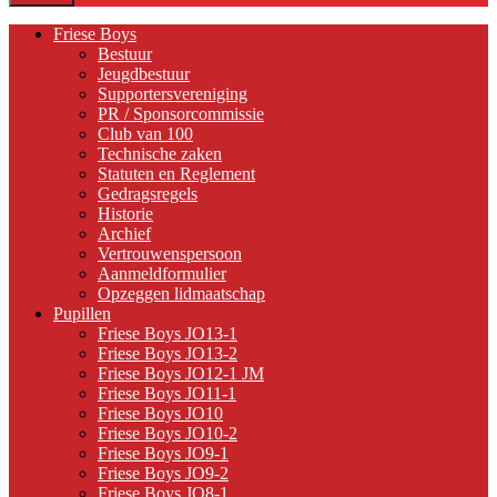
Friese Boys
Bestuur
Jeugdbestuur
Supportersvereniging
PR / Sponsorcommissie
Club van 100
Technische zaken
Statuten en Reglement
Gedragsregels
Historie
Archief
Vertrouwenspersoon
Aanmeldformulier
Opzeggen lidmaatschap
Pupillen
Friese Boys JO13-1
Friese Boys JO13-2
Friese Boys JO12-1 JM
Friese Boys JO11-1
Friese Boys JO10
Friese Boys JO10-2
Friese Boys JO9-1
Friese Boys JO9-2
Friese Boys JO8-1