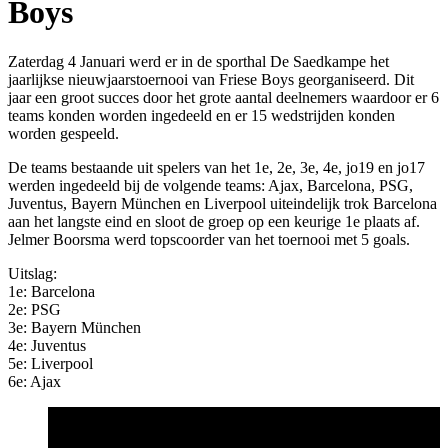
Boys
Zaterdag 4 Januari werd er in de sporthal De Saedkampe het
jaarlijkse nieuwjaarstoernooi van Friese Boys georganiseerd. Dit
jaar een groot succes door het grote aantal deelnemers waardoor er 6
teams konden worden ingedeeld en er 15 wedstrijden konden
worden gespeeld.
De teams bestaande uit spelers van het 1e, 2e, 3e, 4e, jo19 en jo17
werden ingedeeld bij de volgende teams: Ajax, Barcelona, PSG,
Juventus, Bayern München en Liverpool uiteindelijk trok Barcelona
aan het langste
eind en sloot de groep op een keurige 1e plaats af.
Jelmer Boorsma werd topscoorder van het toernooi met 5 goals.
Uitslag:
1e: Barcelona
2e: PSG
3e: Bayern München
4e: Juventus
5e: Liverpool
6e: Ajax