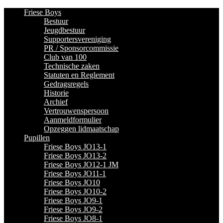
Friese Boys
Bestuur
Jeugdbestuur
Supportersvereniging
PR / Sponsorcommissie
Club van 100
Technische zaken
Statuten en Reglement
Gedragsregels
Historie
Archief
Vertrouwenspersoon
Aanmeldformulier
Opzeggen lidmaatschap
Pupillen
Friese Boys JO13-1
Friese Boys JO13-2
Friese Boys JO12-1 JM
Friese Boys JO11-1
Friese Boys JO10
Friese Boys JO10-2
Friese Boys JO9-1
Friese Boys JO9-2
Friese Boys JO8-1