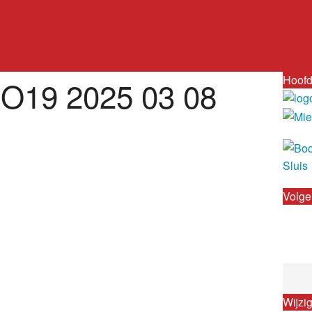
Hoofd
JO19 2025 03 08
Volge
Wijzi